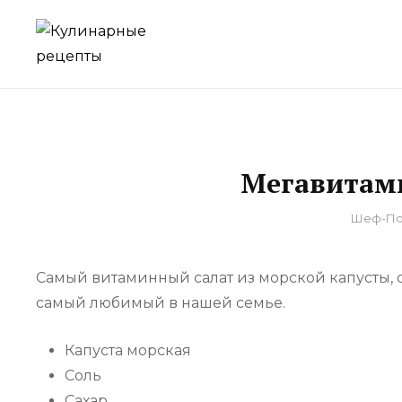
Skip
to
для домашнего приготовления
КУЛИНАРНЫЕ Р
content
Мегавитами
By
Шеф-По
Самый витаминный салат из морской капусты, с
самый любимый в нашей семье.
Капуста морская
Соль
Сахар