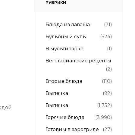
РУБРИКИ
Блюда из лаваша
(71)
Бульоны и супы
(524)
В мультиварке
(1)
Вегетарианские рецепты
(2)
Вторые блюда
(110)
Выпечка
(92)
Выпечка
(1 752)
водой
Горячие блюда
(3 990)
Готовим в аэрогриле
(27)