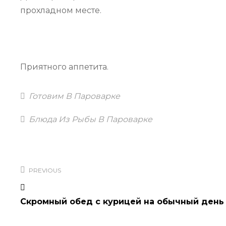
прохладном месте.
Приятного аппетита.
Categories
Готовим В Пароварке
Tags
Блюда Из Рыбы В Пароварке
Навигация
по
PREVIOUS
записям
Скромный обед с курицей на обычный день