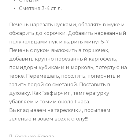
Сметана 3-4 ст. л.
Печень нарезать кусками, обвалять в муке и
обжарить до корочки. Добавить нарезанный
полукольцами лук и жарить минут 5-7.
Печень с луком выложить в горшочек,
добавить крупно порезанный картофель,
помидоры кубиками и морковь, потертую на
терке. Перемешать, посолить, поперчить и
залить водой со сметаной. Поставить в
духовку. Как "зафырчит", температурку
убавляем и томим около 1 часа.
Выкладываем на тарелочки, посыпаем
зеленью и зовем всех к столу!!!
Categories
Горячие Блюда