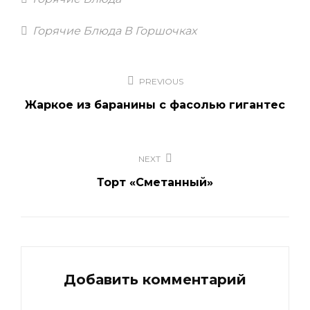
Tags
Горячие Блюда В Горшочках
Навигация
PREVIOUS
по
Жаркое из баранины с фасолью гигантес
записям
NEXT
Торт «Сметанный»
Добавить комментарий