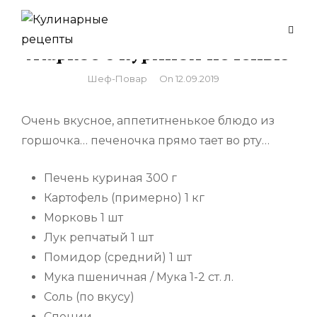
Skip
to
Жаркое с куриной печенью
content
By
Шеф-Повар
On
12.09.2019
Очень вкусное, аппетитненькое блюдо из
горшочка… печеночка прямо тает во рту…
Печень куриная 300 г
Картофель (примерно) 1 кг
Морковь 1 шт
Лук репчатый 1 шт
Помидор (средний) 1 шт
Мука пшеничная / Мука 1-2 ст. л.
Соль (по вкусу)
Специи