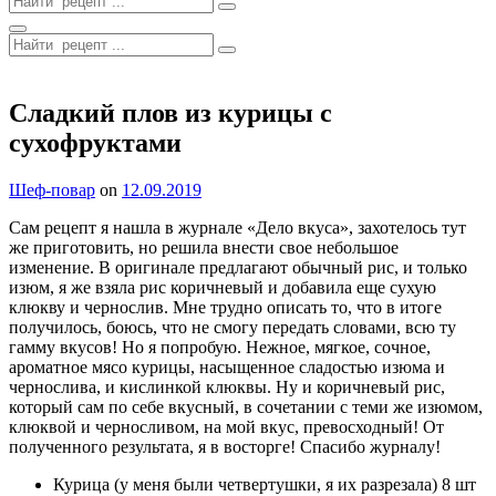
for:
Search
Search
for:
Site
Overlay
Сладкий плов из курицы с
сухофруктами
By
Шеф-повар
on
12.09.2019
Сам рецепт я нашла в журнале «Дело вкуса», захотелось тут
же приготовить, но решила внести свое небольшое
изменение. В оригинале предлагают обычный рис, и только
изюм, я же взяла рис коричневый и добавила еще сухую
клюкву и чернослив. Мне трудно описать то, что в итоге
получилось, боюсь, что не смогу передать словами, всю ту
гамму вкусов! Но я попробую. Нежное, мягкое, сочное,
ароматное мясо курицы, насыщенное сладостью изюма и
чернослива, и кислинкой клюквы. Ну и коричневый рис,
который сам по себе вкусный, в сочетании с теми же изюмом,
клюквой и черносливом, на мой вкус, превосходный! От
полученного результата, я в восторге! Спасибо журналу!
Курица (у меня были четвертушки, я их разрезала) 8 шт