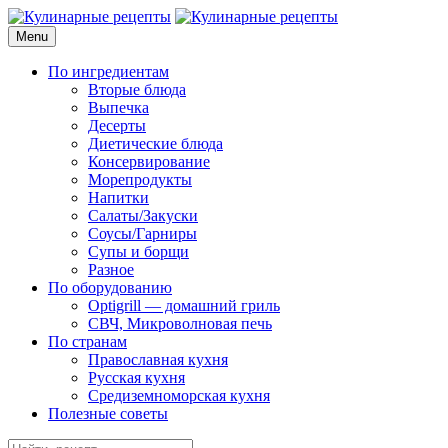
Skip
to
Menu
Кулинарные рецепты
для домашнего приготовления
content
По ингредиентам
Вторые блюда
Выпечка
Десерты
Диетические блюда
Консервирование
Морепродукты
Напитки
Салаты/Закуски
Соусы/Гарниры
Супы и борщи
Разное
По оборудованию
Optigrill — домашний гриль
СВЧ, Микроволновая печь
По странам
Православная кухня
Русская кухня
Средиземноморская кухня
Полезные советы
Search