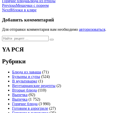
Categories
Tags
Горячие блюда
Блюда из птицы
Навигация
Previous
Мешочки с пореем
Next
Яблоки в кляре
по
записям
Добавить комментарий
Для отправки комментария вам необходимо
авторизоваться
.
Search
for:
YA РСЯ
Рубрики
Блюда из лаваша
(71)
Бульоны и супы
(524)
В мультиварке
(1)
Вегетарианские рецепты
(2)
Вторые блюда
(110)
Выпечка
(92)
Выпечка
(1 752)
Горячие блюда
(3 990)
Готовим в аэрогриле
(27)
Готовим в пароварке
(25)