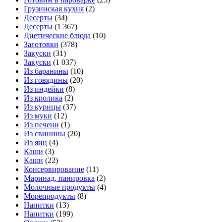
Грузинская кухня
(2)
Десерты
(34)
Десерты
(1 367)
Диетические блюда
(10)
Заготовки
(378)
Закуски
(31)
Закуски
(1 037)
Из баранины
(10)
Из говядины
(20)
Из индейки
(8)
Из кролика
(2)
Из курицы
(37)
Из муки
(12)
Из печени
(1)
Из свинины
(20)
Из яиц
(4)
Каши
(3)
Каши
(22)
Консервирование
(11)
Маринад, панировка
(2)
Молочные продукты
(4)
Морепродукты
(8)
Напитки
(13)
Напитки
(199)