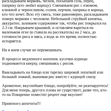
раскладываем морковь, чеснок, посыпаем соль, перец,
паприку (кто любит корицу). Смешиваем рис с изюмом,
клюквой и черносливом, солим, перчим, паприка и корица,
кто что хочет. Всю эту смесь, тоже равномерно, раскладываем
поверх моркови с чесноком. Небольшой струйкой кипятка,
аккуратно, заливаем содержимое так, чтобы рис покрылся на
2-3 см. Накрываем крышкой, и оставляем вариться на
маленьком огне (я ставила на рассекатель) на 2 часа, до
готовности риса и мяса, а вода за это время, полностью
испаряется.
Ни в коем случае не перемешивать.
В процессе медленного кипения, кусочки курицы
поднимаются кверху, смешиваясь с рисом.
Выкладывать на блюдо или тарелку широкой лопаткой или
большой ложкой, вынимая рис вместе с курицей снизу.
Ароматное, вкуснейшее блюдо, попробуйте, не разочаруетесь!
Для меня теперь, другого плова не существует, разве что, кто-
то на Поваренке поместит рецепт еще вкуснее!
Приятного аппетита!!!