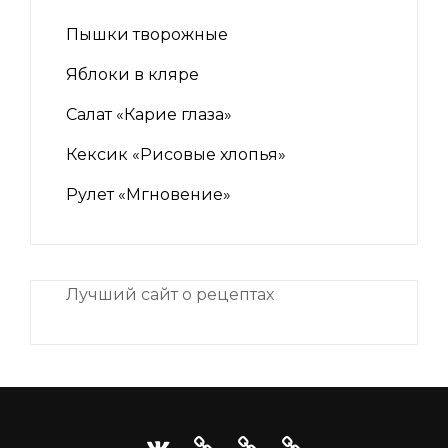
Пышки творожные
Яблоки в кляре
Салат «Карие глаза»
Кексик «Рисовые хлопья»
Рулет «Мгновение»
Лучший сайт о рецептах
iNii.ru
instagram
facebook
Связаться