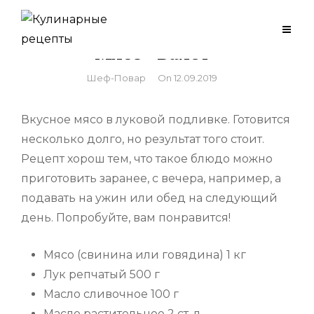
Skip
to
Мясо «Валет»
content
By
Шеф-Повар
On
12.09.2019
Вкусное мясо в луковой подливке. Готовится
несколько долго, но результат того стоит.
Рецепт хорош тем, что такое блюдо можно
приготовить заранее, с вечера, например, а
подавать на ужин или обед на следующий
день. Попробуйте, вам понравится!
Мясо (свинина или говядина) 1 кг
Лук репчатый 500 г
Масло сливочное 100 г
Масло растительное 2 ст. л.