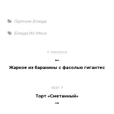
Categories
Горячие Блюда
Tags
Блюда Из Мяса
Навигация
PREVIOUS
по
записям
Жаркое из баранины с фасолью гигантес
NEXT
Торт «Сметанный»