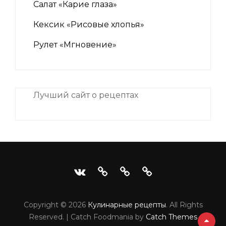
Салат «Карие глаза»
Кексик «Рисовые хлопья»
Рулет «Мгновение»
Лучший сайт о рецептах
iNii.ru
instagram
facebook
Связаться
VK
с
Copyright © 2026
Кулинарные рецепты
. All Rights
шеф-
Reserved. | Catch Foodmania by
Catch Themes
Scrol
поваром