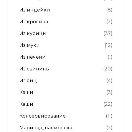
Из индейки
(8)
Из кролика
(2)
Из курицы
(37)
Из муки
(12)
Из печени
(1)
Из свинины
(20)
Из яиц
(4)
Каши
(3)
Каши
(22)
Консервирование
(11)
Маринад, панировка
(2)