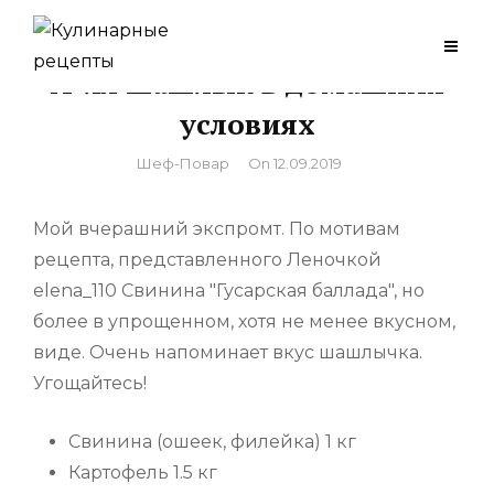
Skip
to
А-ля шашлык в домашних
content
условиях
By
Шеф-Повар
On
12.09.2019
Мой вчерашний экспромт. По мотивам
рецепта, представленного Леночкой
elena_110 Свинина "Гусарская баллада", но
более в упрощенном, хотя не менее вкусном,
виде. Очень напоминает вкус шашлычка.
Угощайтесь!
Свинина (ошеек, филейка) 1 кг
Картофель 1.5 кг