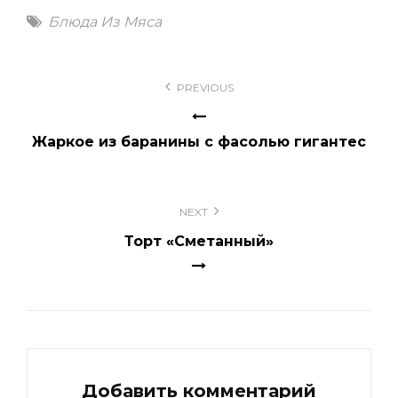
Tags
Блюда Из Мяса
Навигация
PREVIOUS
по
записям
Жаркое из баранины с фасолью гигантес
NEXT
Торт «Сметанный»
Добавить комментарий