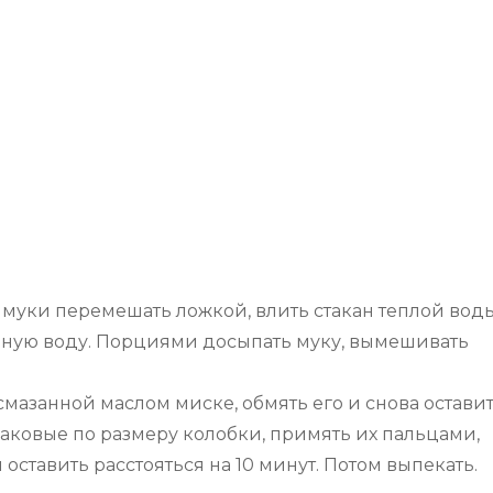
 муки перемешать ложкой, влить стакан теплой воды
льную воду. Порциями досыпать муку, вымешивать
 смазанной маслом миске, обмять его и снова остави
аковые по размеру колобки, примять их пальцами,
оставить расстояться на 10 минут. Потом выпекать.