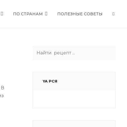
ПО СТРАНАМ
ПОЛЕЗНЫЕ СОВЕТЫ
SEAR
Search
for:
YA РСЯ
 В
из