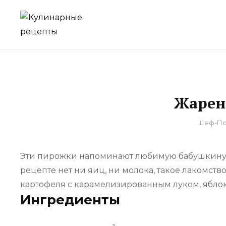
Skip
to
для домашнего приготовления
КУЛИНАРНЫЕ Р
content
Жарен
By
Шеф-По
Эти пирожки напоминают любимую бабушкину в
рецепте нет ни яиц, ни молока, такое лакомст
картофеля с карамелизированным луком, яблоки
Ингредиенты