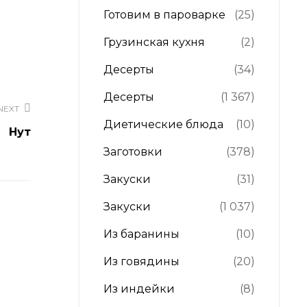
Готовим в пароварке
(25)
Грузинская кухня
(2)
Десерты
(34)
Десерты
(1 367)
NEXT
Диетические блюда
(10)
Нут
Заготовки
(378)
Закуски
(31)
Закуски
(1 037)
Из баранины
(10)
Из говядины
(20)
Из индейки
(8)