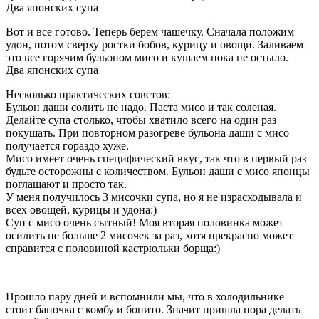
Два японских супа
Вот и все готово. Теперь берем чашечку. Сначала положим
удон, потом сверху ростки бобов, курицу и овощи. Заливаем
это все горячим бульоном мисо и кушаем пока не остыло.
Два японских супа
Несколько практических советов:
Бульон даши солить не надо. Паста мисо и так соленая.
Делайте супа столько, чтобы хватило всего на один раз
покушать. При повторном разогреве бульона даши с мисо
получается гораздо хуже.
Мисо имеет очень специфический вкус, так что в первый раз
будьте осторожны с количеством. Бульон даши с мисо японцы
поглащают и просто так.
У меня получилось 3 мисочки супа, но я не израсходывала и
всех овощей, курицы и удона:)
Суп с мисо очень сытный! Моя вторая половинка может
осилить не больше 2 мисочек за раз, хотя прекрасно может
справится с половиной кастрюльки борща:)
Прошло пару дней и вспомнили мы, что в холодильнике
стоит баночка с комбу и бонито. Значит пришла пора делать