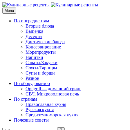
Skip
to
Menu
Кулинарные рецепты
для домашнего приготовления
content
По ингредиентам
Вторые блюда
Выпечка
Десерты
Диетические блюда
Консервирование
Морепродукты
Напитки
Салаты/Закуски
Соусы/Гарниры
Супы и борщи
Разное
По оборудованию
Optigrill — домашний гриль
СВЧ, Микроволновая печь
По странам
Православная кухня
Русская кухня
Средиземноморская кухня
Полезные советы
Search