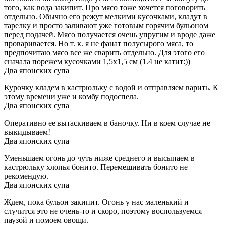
того, как вода закипит. Про мясо тоже хочется поговорить
отдельно. Обычно его режут мелкими кусочками, кладут в
тарелку и просто заливают уже готовым горячим бульоном
перед подачей. Мясо получается очень упругим и вроде даже
проваривается. Но т. к. я не фанат полусырого мяса, то
предпочитаю мясо все же сварить отдельно. Для этого его
сначала порежем кусочками 1,5х1,5 см (1.4 не катит:))
Два японских супа
Курочку кладем в кастрюльку с водой и отправляем варить. К
этому времени уже и комбу подоспела.
Два японских супа
Оперативно ее вытаскиваем в баночку. Ни в коем случае не
выкидываем!
Два японских супа
Уменьшаем огонь до чуть ниже среднего и высыпаем в
кастрюльку хлопья бонито. Перемешивать бонито не
рекомендую.
Два японских супа
Ждем, пока бульон закипит. Огонь у нас маленький и
случится это не очень-то и скоро, поэтому воспользуемся
паузой и помоем овощи.