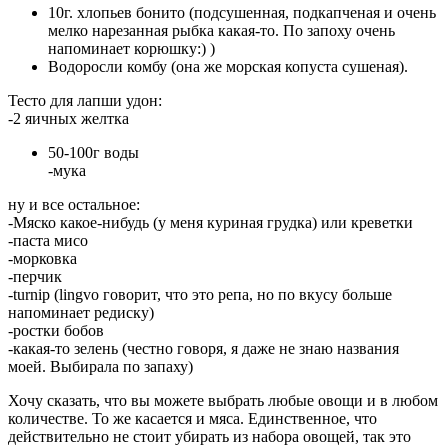
10г. хлопьев бонито (подсушенная, подкапченая и очень
мелко нарезанная рыбка какая-то. По запоху очень
напоминает корюшку:) )
Водоросли комбу (она же морская копуста сушеная).
Тесто для лапши удон:
-2 яичных желтка
50-100г воды
-мука
ну и все остальное:
-Мяско какое-нибудь (у меня куриная грудка) или креветки
-паста мисо
-морковка
-перчик
-turnip (lingvo говорит, что это репа, но по вкусу больше
напоминает редиску)
-ростки бобов
-какая-то зелень (честно говоря, я даже не знаю названия
моей. Выбирала по запаху)
Хочу сказать, что вы можете выбрать любые овощи и в любом
количестве. То же касается и мяса. Единственное, что
действительно не стоит убирать из набора овощей, так это