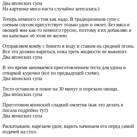
Два японских супа
На картинке мисо-паста случайно затесалась:)
Теперь немного о том как надо. В традиционном супе с
соевым соусом присутствует только удон и омлет. Без мяса и
овощей мне как-то немного грусно, поэтому я их добавляю и
ни капельки об этом не желею.
Отправляем комбу с бонито в воду и ставим на средний огонь.
Все это должно вариться, пока треть жидкости не выкипит.
Два японских супа
В это время занимаемся приготовлением теста для удона и
отваркой курочки (все по предыдущей схеме).
Два японских супа
Тесто оставили в покое на 30 минут и порезали овощи.
Два японских супа
Приготовим японский сладкий омлетик (как это делать я
писала подробно тут)
Два японских супа
Раскатываем, нарезаем удон; варить начинаем его перед самой
подачей на стол.