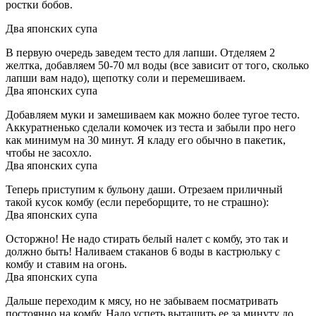
ростки бобов.
Два японских супа
В первую очередь заведем тесто для лапши. Отделяем 2
желтка, добавляем 50-70 мл воды (все зависит от того, сколько
лапши вам надо), щепотку соли и перемешиваем.
Два японских супа
Добавляем муки и замешиваем как можно более тугое тесто.
Аккуратненько сделали комочек из теста и забыли про него
как минимум на 30 минут. Я кладу его обычно в пакетик,
чтобы не засохло.
Два японских супа
Теперь приступим к бульону даши. Отрезаем приличный
такой кусок комбу (если переборщите, то не страшно):
Два японских супа
Осторжно! Не надо стирать белый налет с комбу, это так и
должно быть! Наливаем стаканов 6 воды в кастрюльку с
комбу и ставим на огонь.
Два японских супа
Дальше переходим к мясу, но не забываем посматривать
постоянно на комбу. Надо успеть вытащить ее за минуту до