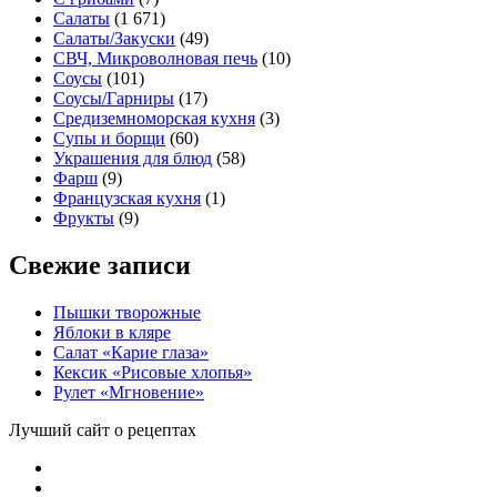
Салаты
(1 671)
Салаты/Закуски
(49)
СВЧ, Микроволновая печь
(10)
Соусы
(101)
Соусы/Гарниры
(17)
Средиземноморская кухня
(3)
Супы и борщи
(60)
Украшения для блюд
(58)
Фарш
(9)
Французская кухня
(1)
Фрукты
(9)
Свежие записи
Пышки творожные
Яблоки в кляре
Салат «Карие глаза»
Кексик «Рисовые хлопья»
Рулет «Мгновение»
Лучший сайт о рецептах
iNii.ru
VK
instagram