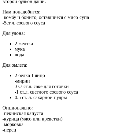
второй бульон даши.
Нам понадобится:
-комбу и бонито, оставшиеся с мисо-супа
-5ст.л. соевого соуса
Для удона:
2 желтка
мука
вода
Для омлета:
2 белка 1 яйцо
-мирин
-0.7 ст.л. саке для готовки
-1 ст.л. светлого соевого соуса
0.5 ст. л. сахарной пудры
Опционально:
-пекинская капуста
-курица (мясо или креветки)
-морковка
-перец