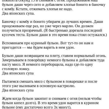
покипеть секунд 15 и снимаем с огня. Процеживаем наш
бульон даши через сито и добавляем хлопья бонито в баночку
с комбу. Кстати, отжимать хлопья не надо.
Два японских супа.
Баночку с комбу и бонито убираем до лучших времен. Даши
процеживаем еще раз, но уже через марлю. Он должен
получиться прозрачный. (Я быстренько дорезала последний
кусочек теста. Бульон даши в это время пока стоял остужался.)
Вспоминаем про куриный бульон. Вот тут-то он нам и
пригодится — мы будем варить в нем удон.
Бульон даши возвращаем на плиту, ставим нормальный огонь.
Зачерпываем в поворёшку немного бульона и добавляем туда
пасту мисо. Я немного переборщила, надо где-то одну
столовую ложку.
Два японских супа
Пытаемся смешать мисо с бульоном в поварешке и после
этого уже выливаем в основную кастрюлю.
Два японских супа
Ждем когда бульон закипит и снимаем с огня (нельзя чтобы
бульон кипел долго). В это время удон варится в курином
бульоне (ему достаточно всего 3х минут).