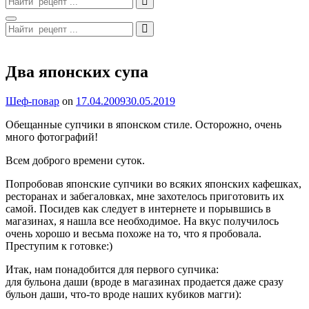
for:
Search
Search
for:
Site
Overlay
Два японских супа
By
Шеф-повар
on
17.04.2009
30.05.2019
Обещанные супчики в японском стиле. Осторожно, очень
много фотографий!
Всем доброго времени суток.
Попробовав японские супчики во всяких японских кафешках,
ресторанах и забегаловках, мне захотелось приготовить их
самой. Посидев как следует в интернете и порывшись в
магазинах, я нашла все необходимое. На вкус получилось
очень хорошо и весьма похоже на то, что я пробовала.
Преступим к готовке:)
Итак, нам понадобится для первого супчика:
для бульона даши (вроде в магазинах продается даже сразу
бульон даши, что-то вроде наших кубиков магги):