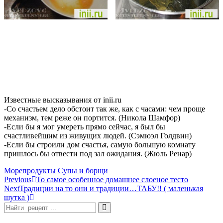
Известные высказывания от inii.ru
-Со счастьем дело обстоит так же, как с часами: чем проще
механизм, тем реже он портится. (Никола Шамфор)
-Если бы я мог умереть прямо сейчас, я был бы
счастливейшим из живущих людей. (Сэмюэл Голдвин)
-Если бы строили дом счастья, самую большую комнату
пришлось бы отвести под зал ожидания. (Жюль Ренар)
Categories
Морепродукты
Супы и борщи
Навигация
Previous
То самое особенное домашнее слоеное тесто
Next
Традиции на то они и традиции…ТАБУ!! ( маленькая
по
шутка )
записям
Search
for: