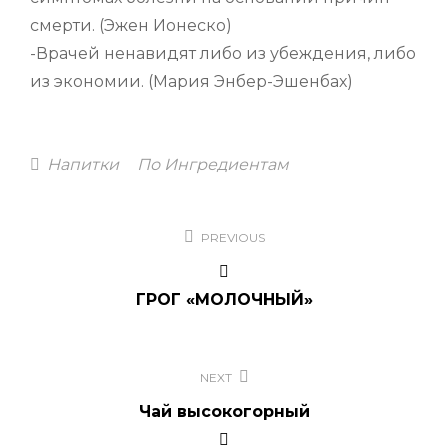
смерти. (Эжен Ионеско)
-Врачей ненавидят либо из убеждения, либо
из экономии. (Мария Энбер-Эшенбах)
Categories
Напитки
По Ингредиентам
Навигация
PREVIOUS
по
записям
ГРОГ «МОЛОЧНЫЙ»
NEXT
Чай высокогорный