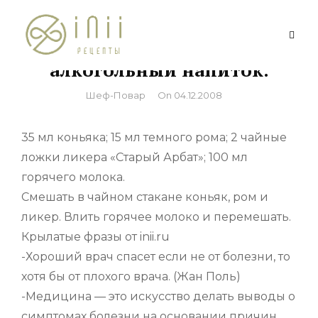
Skip
to
ГРОГ «МОЛОЧНЫЙ»,
content
алкогольный напиток.
By
Шеф-Повар
On
04.12.2008
35 мл коньяка; 15 мл темного рома; 2 чайные
ложки ликера «Старый Арбат»; 100 мл
горячего молока.
Смешать в чайном стакане коньяк, ром и
ликер. Влить горячее молоко и перемешать.
Крылатые фразы от inii.ru
-Хороший врач спасет если не от болезни, то
хотя бы от плохого врача. (Жан Поль)
-Медицина — это искусство делать выводы о
симптомах болезни на основании причин