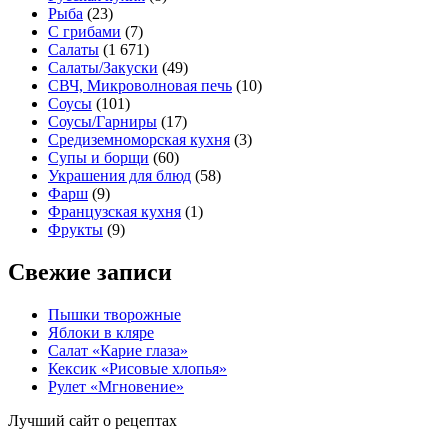
Рыба
(23)
С грибами
(7)
Салаты
(1 671)
Салаты/Закуски
(49)
СВЧ, Микроволновая печь
(10)
Соусы
(101)
Соусы/Гарниры
(17)
Средиземноморская кухня
(3)
Супы и борщи
(60)
Украшения для блюд
(58)
Фарш
(9)
Французская кухня
(1)
Фрукты
(9)
Свежие записи
Пышки творожные
Яблоки в кляре
Салат «Карие глаза»
Кексик «Рисовые хлопья»
Рулет «Мгновение»
Лучший сайт о рецептах