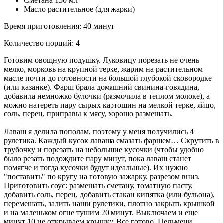
Сметана 150 мл
Масло растительное (для жарки)
Время приготовления: 40 минут
Количество порций: 4
Готовим овощную подушку. Луковицу порезать не очень
мелко, морковь на крупной терке, жарим на растительном
масле почти до готовности на большой глубокой сковородке
(или казанке). Фарш брала домашний свинина-говядина,
добавила немножко булочки (размочила в теплом молоке), а
можно натереть пару сырых картошин на мелкой терке, яйцо,
соль, перец, приправы к мясу, хорошо размешать.
Лаваш я делила пополам, поэтому у меня получились 4
рулетика. Каждый кусок лаваша смазать фаршем… Скрутить в
трубочку и порезать на небольшие кусочки (чтобы удобно
было резать подождите пару минут, пока лаваш станет
помягче и тогда кусочки будут идеальные). Их нужно
"поставить" по кругу на готовую зажарку, разрезом вниз.
Приготовить соус: размешать сметану, томатную пасту,
добавить соль, перец, добавить стакан кипятка (или бульона),
перемешать, залить наши рулетики, плотно закрыть крышкой
и на маленьком огне тушим 20 минут. Выключаем и еще
минут 10 не открываем крышку. Все готово. Пельмени