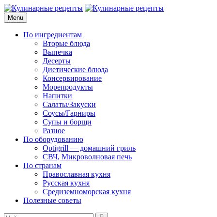
Skip
to
Menu
Кулинарные рецепты
для домашнего приготовления
content
По ингредиентам
Вторые блюда
Выпечка
Десерты
Диетические блюда
Консервирование
Морепродукты
Напитки
Салаты/Закуски
Соусы/Гарниры
Супы и борщи
Разное
По оборудованию
Optigrill — домашний гриль
СВЧ, Микроволновая печь
По странам
Православная кухня
Русская кухня
Средиземноморская кухня
Полезные советы
Search