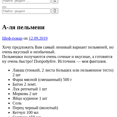
for:
Search
Search
for:
Site
Overlay
А-ля пельмени
By
Шеф-повар
on
12.09.2019
Хочу предложить Вам самый ленивый вариант пельменей, но
очень вкусный и необычный.
Пельмешки получаются очень сочные и вкусные, а готовятся
ну очень быстро! Попробуйте. Источник — моя фантазия.
Лаваш (тонкий, 2 листа больших или пельменное тесто)
2 шт
Фарш мясной (смешанный) 500 г
Батон 2 ломт.
Лук репчатый 1 шт
Морковь 2 шт
Яйцо куриное 1 шт
Соль
Перец черный (молотый)
Кетчуп 100 мл