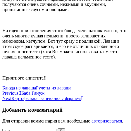
получаются очень сочными, нежными и вкусными,
пропитанные соусом и овощами.
На идею приготовления этого блюда меня натолкнуло то, что
очень многие кушая пельмени, просто заливают их
майонезом, кетчупом. Вот тут сразу с подливкой. Лаваш в
этом соусе распаривается, и его не отличишь от обычного
пельменного теста (хотя Вы можете использовать вместо
лаваша пельменное тесто).
Приятного аппетита!!
Categories
Tags
Блюда из лаваша
Рулеты из лаваша
Навигация
Previous
Баба Гануж
Next
Картофельная запеканка с фаршем
по
записям
Добавить комментарий
Для отправки комментария вам необходимо
авторизоваться
.
Search