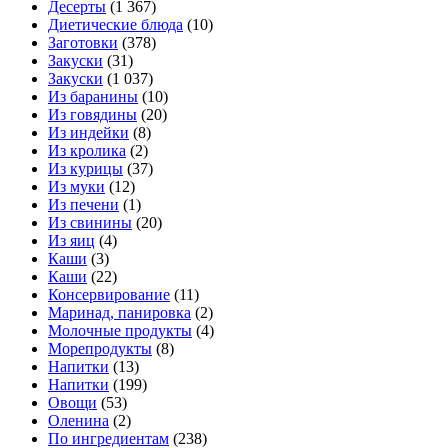
Десерты
(1 367)
Диетические блюда
(10)
Заготовки
(378)
Закуски
(31)
Закуски
(1 037)
Из баранины
(10)
Из говядины
(20)
Из индейки
(8)
Из кролика
(2)
Из курицы
(37)
Из муки
(12)
Из печени
(1)
Из свинины
(20)
Из яиц
(4)
Каши
(3)
Каши
(22)
Консервирование
(11)
Маринад, панировка
(2)
Молочные продукты
(4)
Морепродукты
(8)
Напитки
(13)
Напитки
(199)
Овощи
(53)
Оленина
(2)
По ингредиентам
(238)