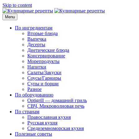
Skip to content
Menu
Кулинарные рецепты
для домашнего приготовления
По ингредиентам
Вторые блюда
Выпечка
Десерты
Диетические блюда
Консервирование
Морепродукты
Напитки
Салаты/Закуски
Соусы/Гарниры
Супы и борщи
Разное
По оборудованию
Optigrill — домашний гриль
СВЧ, Микроволновая печь
По странам
Православная кухня
Русская кухня
Средиземноморская кухня
Полезные советы