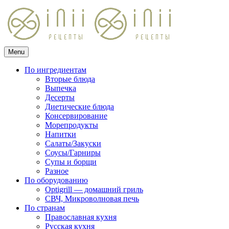
Skip
to
content
Menu
Кулинарные рецепты
для домашнего приготовления
По ингредиентам
Вторые блюда
Выпечка
Десерты
Диетические блюда
Консервирование
Морепродукты
Напитки
Салаты/Закуски
Соусы/Гарниры
Супы и борщи
Разное
По оборудованию
Optigrill — домашний гриль
СВЧ, Микроволновая печь
По странам
Православная кухня
Русская кухня