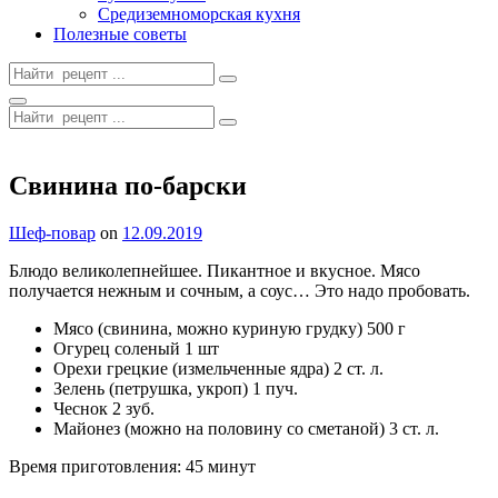
Средиземноморская кухня
Полезные советы
Search
for:
Search
Search
for:
Site
Overlay
Свинина по-барски
By
Шеф-повар
on
12.09.2019
Блюдо великолепнейшее. Пикантное и вкусное. Мясо
получается нежным и сочным, а соус… Это надо пробовать.
Мясо (свинина, можно куриную грудку) 500 г
Огурец соленый 1 шт
Орехи грецкие (измельченные ядра) 2 ст. л.
Зелень (петрушка, укроп) 1 пуч.
Чеснок 2 зуб.
Майонез (можно на половину со сметаной) 3 ст. л.
Время приготовления: 45 минут