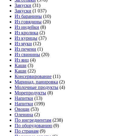
Закуски
(31)
Закуски
(1 037)
Из баранины
(10)
Из говядины
(20)
Из индейки
(8)
Из кролика
(2)
Из курицы
(37)
Из муки
(12)
Из печени
(1)
Из свинины
(20)
Из яиц
(4)
Каши
(3)
Каши
(22)
Консервирование
(11)
Маринад, панировка
(2)
Молочные продукты
(4)
Морепродукты
(8)
Напитки
(13)
Напитки
(199)
Овощи
(53)
Оленина
(2)
По ингредиентам
(238)
По оборудованию
(9)
По странам
(9)