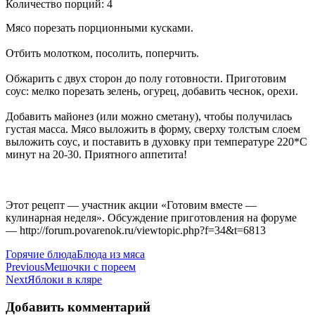
Количество порций: 4
Мясо порезать порционными кусками.
Отбить молотком, посолить, поперчить.
Обжарить с двух сторон до полу готовности. Приготовим
соус: мелко порезать зелень, огурец, добавить чеснок, орехи.
Добавить майонез (или можно сметану), чтобы получилась
густая масса. Мясо выложить в форму, сверху толстым слоем
выложить соус, и поставить в духовку при температуре 220*С
минут на 20-30. Приятного аппетита!
Этот рецепт — участник акции «Готовим вместе —
кулинарная неделя». Обсуждение приготовления на форуме
— http://forum.povarenok.ru/viewtopic.php?f=34&t=6813
Categories
Tags
Горячие блюда
Блюда из мяса
Навигация
Previous
Мешочки с пореем
Next
Яблоки в кляре
по
записям
Добавить комментарий