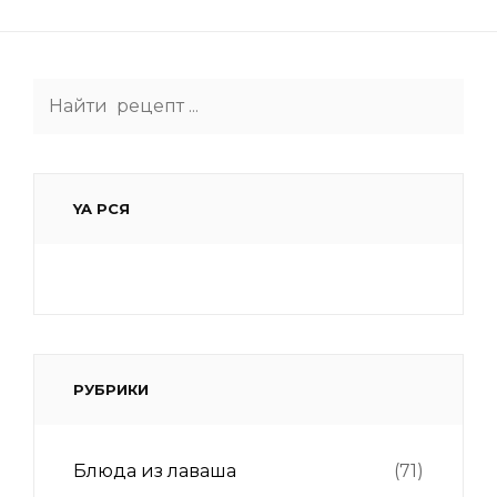
Search
for:
YA РСЯ
РУБРИКИ
Блюда из лаваша
(71)