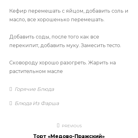
Кефир перемешать с яйцом, добавить соль и
масло, все хорошенько перемешать.
Добавить соды, после того как все
перекипит, добавить муку. Замесить тесто.
Сковороду хорошо разогреть. Жарить на
растительном масле
Categories
Горячие Блюда
Tags
Блюда Из Фарша
Навигация
PREVIOUS
по
Торт «Медово-Пражский»