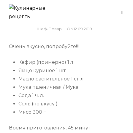
Skip
to
Беляши с мясом
content
By
Шеф-Повар
On
12.09.2019
Очень вкусно, попробуйте!!!
Кефир (примерно) 1 л
Яйцо куриное 1 шт
Масло растительное 1 ст. л.
Мука пшеничная / Мука
Сода 1 ч. л.
Соль (по вкусу )
Мясо 300 г
Время приготовления: 45 минут