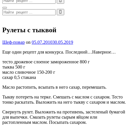
for:
Search
Search
for:
Site
Overlay
Рулеты с тыквой
By
Шеф-повар
on
05.07.2010
30.05.2019
Еще один рецепт для конкурса. Последний…Наверное…
тесто дрожевое слоеное замороженное 800 г
тыква 500 г
масло сливочное 150-200 г
сахар 0,5 стакана
Масло растопить, всыпать в него сахар, перемешать.
Тыкву потереть на терке. Смешать с маслом с сахаром. Тесто
тонко раскатать. Выложить на него тыкву с сахаром и маслом.
Свернуть рулет. Выложить на противень, застеленый бумагой
для выпечки. Смазать рулеты сырым яйцом или
растопленным маслом. Посыпать сахаром.