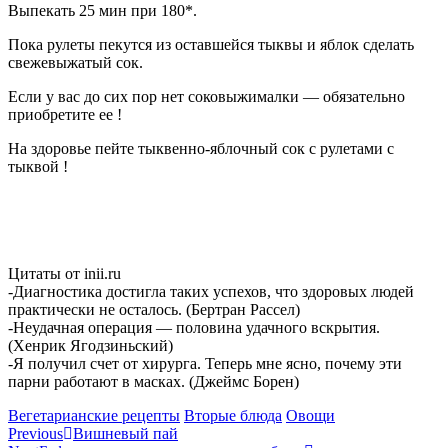
Выпекать 25 мин при 180*.
Пока рулеты пекутся из оставшейся тыквы и яблок сделать
свежевыжатый сок.
Если у вас до сих пор нет соковыжималки — обязательно
приобретите ее !
На здоровье пейте тыквенно-яблочный сок с рулетами с
тыквой !
Цитаты от inii.ru
-Диагностика достигла таких успехов, что здоровых людей
практически не осталось. (Бертран Рассел)
-Неудачная операция — половина удачного вскрытия.
(Хенрик Ягодзиньский)
-Я получил счет от хирурга. Теперь мне ясно, почему эти
парни работают в масках. (Джеймс Борен)
Categories
Вегетарианские рецепты
Вторые блюда
Овощи
Навигация
Previous
Вишневый пай