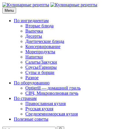
Skip
to
Menu
Кулинарные рецепты
для домашнего приготовления
content
По ингредиентам
Вторые блюда
Выпечка
Десерты
Диетические блюда
Консервирование
Морепродукты
Напитки
Салаты/Закуски
Соусы/Гарниры
Супы и борщи
Разное
По оборудованию
Optigrill — домашний гриль
СВЧ, Микроволновая печь
По странам
Православная кухня
Русская кухня
Средиземноморская кухня
Полезные советы
Search