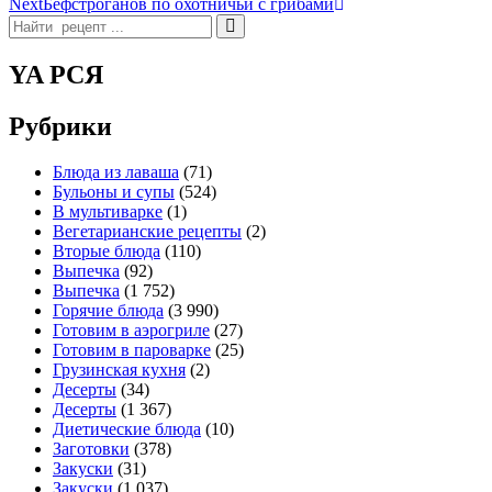
Next
Бефстроганов по охотничьи с грибами
по
Search
записям
for:
YA РСЯ
Рубрики
Блюда из лаваша
(71)
Бульоны и супы
(524)
В мультиварке
(1)
Вегетарианские рецепты
(2)
Вторые блюда
(110)
Выпечка
(92)
Выпечка
(1 752)
Горячие блюда
(3 990)
Готовим в аэрогриле
(27)
Готовим в пароварке
(25)
Грузинская кухня
(2)
Десерты
(34)
Десерты
(1 367)
Диетические блюда
(10)
Заготовки
(378)
Закуски
(31)
Закуски
(1 037)