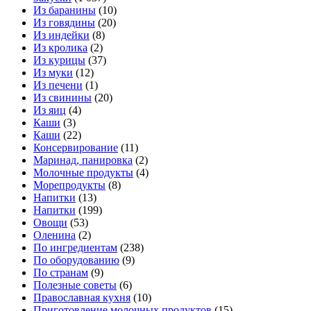
Из баранины
(10)
Из говядины
(20)
Из индейки
(8)
Из кролика
(2)
Из курицы
(37)
Из муки
(12)
Из печени
(1)
Из свинины
(20)
Из яиц
(4)
Каши
(3)
Каши
(22)
Консервирование
(11)
Маринад, панировка
(2)
Молочные продукты
(4)
Морепродукты
(8)
Напитки
(13)
Напитки
(199)
Овощи
(53)
Оленина
(2)
По ингредиентам
(238)
По оборудованию
(9)
По странам
(9)
Полезные советы
(6)
Православная кухня
(10)
Приготовление молочных продуктов
(15)