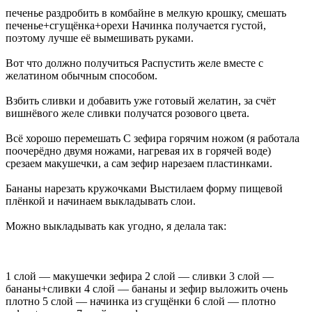
печенье раздробить в комбайне в мелкую крошку, смешать
печенье+сгущёнка+орехи Начинка получается густой,
поэтому лучше её вымешивать руками.
Вот что должно получиться Распустить желе вместе с
желатином обычным способом.
Взбить сливки и добавить уже готовый желатин, за счёт
вишнёвого желе сливки получатся розового цвета.
Всё хорошо перемешать С зефира горячим ножом (я работала
поочерёдно двумя ножами, нагревая их в горячей воде)
срезаем макушечки, а сам зефир нарезаем пластинками.
Бананы нарезать кружочками Выстилаем форму пищевой
плёнкой и начинаем выкладывать слои.
Можно выкладывать как угодно, я делала так:
1 слой — макушечки зефира 2 слой — сливки 3 слой —
бананы+сливки 4 слой — бананы и зефир выложить очень
плотно 5 слой — начинка из сгущёнки 6 слой — плотно