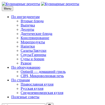
Skip
to
Menu
Кулинарные рецепты
для домашнего приготовления
content
По ингредиентам
Вторые блюда
Выпечка
Десерты
Диетические блюда
Консервирование
Морепродукты
Напитки
Салаты/Закуски
Соусы/Гарниры
Супы и борщи
Разное
По оборудованию
Optigrill — домашний гриль
СВЧ, Микроволновая печь
По странам
Православная кухня
Русская кухня
Средиземноморская кухня
Полезные советы
Search