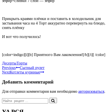
зефир+сливки 7 слой — зефир
Прикрыть краями плёнки и поставить в холодильник для
застывания часа на 4 Торт аккуратно перевернуть на блюдо,
снять плёнку
И вот что получилось!
[color=indigo][i][b] Приятного Вам лакомления![/b][/i][ /color]
Categories
Tags
Десерты
Торты
Навигация
Previous
Сытный рулет
Next
Котлеты куриные
по
записям
Добавить комментарий
Для отправки комментария вам необходимо
авторизоваться
.
Search
for:
YA РСЯ