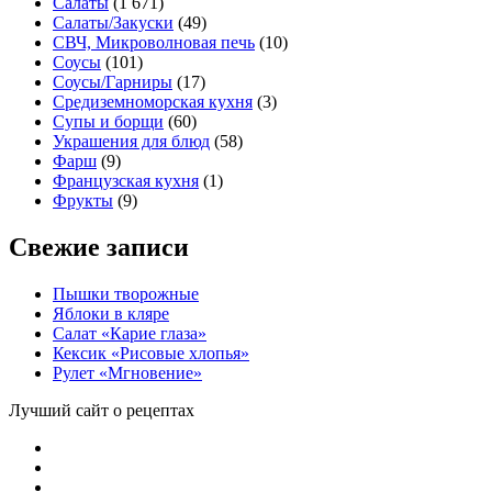
Салаты
(1 671)
Салаты/Закуски
(49)
СВЧ, Микроволновая печь
(10)
Соусы
(101)
Соусы/Гарниры
(17)
Средиземноморская кухня
(3)
Супы и борщи
(60)
Украшения для блюд
(58)
Фарш
(9)
Французская кухня
(1)
Фрукты
(9)
Свежие записи
Пышки творожные
Яблоки в кляре
Салат «Карие глаза»
Кексик «Рисовые хлопья»
Рулет «Мгновение»
Лучший сайт о рецептах
iNii.ru
VK
instagram
facebook