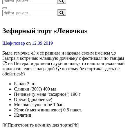
for:
Search
Search
for:
Site
Overlay
Зефирный торт «Леночка»
By
Шеф-повар
on
12.09.2019
Была темочка 🙂 я еe развила и назвала своим именем 🙂
Завтра я встречаю младшую доченьку с фестиваля по танцам
🙂 из Питера! и до меня слухи дошли, что наш танцевальный
коллектив едет с наградой 🙂 поэтому без тортика здесь не
обойтись!:)
Банан 2 шт
Сливки (30%) 400 мл
Печенье (у меня ‘сахарное’) 190 г
Орехи (дробленые)
Молоко сгущенное 1 бан.
Желе (у меня вишневое) 0.5 пакет.
Желатин
[b]Приготовить начинку для торта:[/b]